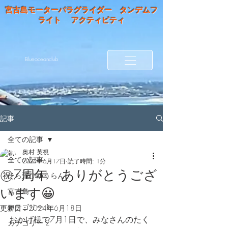
宮古島モーターパラグライダー タンデムフ
ライト アクティビティ
Blueoceanclub
記事
全ての記事
奥村 英視
全ての記事
2024年6月17日
読了時間: 1分
㊗️7周年 ありがとうござ
そら飛びゆうらん
います😀
宮古島
カテゴリー 1
更新日：
2024年6月18日
おかげ様で7月1日で、みなさんのたく
カテゴリー 2