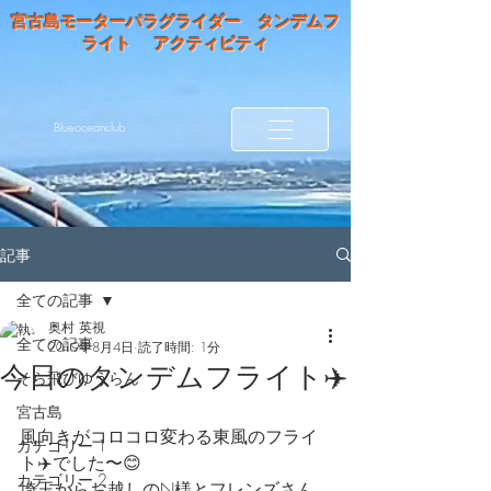
宮古島モーターパラグライダー タンデムフ
ライト アクティビティ
Blueoceanclub
記事
全ての記事
奥村 英視
全ての記事
2019年8月4日
読了時間: 1分
今日のタンデムフライト✈️
そら飛びゆうらん
宮古島
風向きがコロコロ変わる東風のフライ
カテゴリー 1
ト✈️でした〜😊
カテゴリー 2
埼玉からお越しのN様とフレンズさん