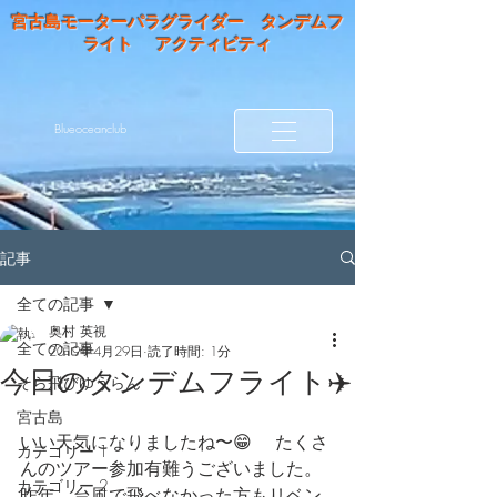
宮古島モーターパラグライダー タンデムフ
ライト アクティビティ
Blueoceanclub
記事
全ての記事
奥村 英視
全ての記事
2019年4月29日
読了時間: 1分
今日のタンデムフライト✈️
そら飛びゆうらん
宮古島
いい天気になりましたね〜😁 　たくさ
カテゴリー 1
んのツアー参加有難うございました。
カテゴリー 2
昨年、台風で飛べなかった方もリベン