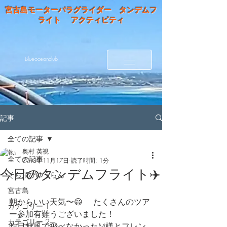
宮古島モーターパラグライダー タンデムフ
ライト アクティビティ
Blueoceanclub
記事
全ての記事
奥村 英視
全ての記事
2018年11月17日
読了時間: 1分
今日のタンデムフライト✈️
そら飛びゆうらん
宮古島
朝からいい天気〜😃 　たくさんのツア
カテゴリー 1
ー参加有難うございました！
カテゴリー 2
昨日無風で飛べなかったM様とフレン