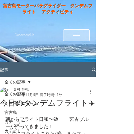
宮古島モーターパラグライダー タンデムフ
ライト アクティビティ
Blueoceanclub
記事
全ての記事
奥村 英視
全ての記事
2018年11月5日
読了時間: 1分
今日のタンデムフライト✈️
そら飛びゆうらん
宮古島
朝からフライト日和〜😃 　　宮古ブル
カテゴリー 1
ーが帰ってきました！
カテゴリー 2
10月にフライトされたK様、またフレ