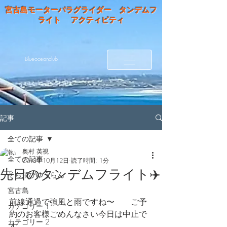
宮古島モーターパラグライダー タンデムフ
ライト アクティビティ
Blueoceanclub
記事
全ての記事
奥村 英視
全ての記事
2018年10月12日
読了時間: 1分
先日のタンデムフライト✈️
そら飛びゆうらん
宮古島
前線通過で強風と雨ですね〜　　ご予
カテゴリー 1
約のお客様ごめんなさい今日は中止で
カテゴリー 2
す。