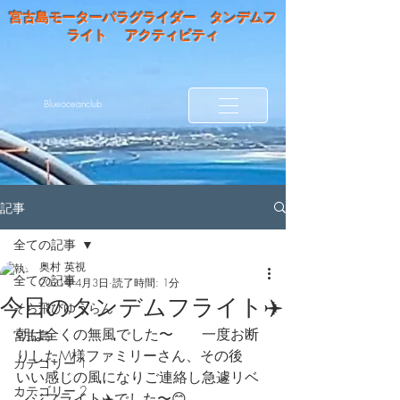
宮古島モーターパラグライダー タンデムフ
ライト アクティビティ
Blueoceanclub
記事
全ての記事
奥村 英視
全ての記事
2021年4月3日
読了時間: 1分
今日のタンデムフライト✈️
そら飛びゆうらん
朝は全くの無風でした〜　　一度お断
宮古島
りしたM様ファミリーさん、その後
カテゴリー 1
いい感じの風になりご連絡し急遽リベ
カテゴリー 2
ンジフライト✈️でした〜😊