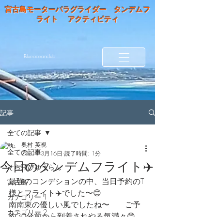
宮古島モーターパラグライダー タンデムフ
ライト アクティビティ
Blueoceanclub
記事
全ての記事
奥村 英視
全ての記事
2021年3月16日
読了時間: 1分
今日のタンデムフライト✈️
そら飛びゆうらん
最強のコンデションの中、当日予約のT
宮古島
様とフライト✈️でした〜😊
カテゴリー 1
南南東の優しい風でしたね〜　　ご予
カテゴリー 2
約30分前から到着されやる気満々😊