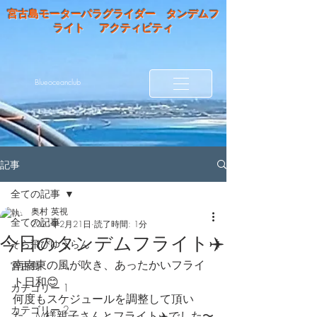
宮古島モーターパラグライダー タンデムフ
ライト アクティビティ
Blueoceanclub
記事
全ての記事
奥村 英視
全ての記事
2021年2月21日
読了時間: 1分
今日のタンデムフライト✈️
そら飛びゆうらん
南南東の風が吹き、あったかいフライ
宮古島
ト日和😊
カテゴリー 1
何度もスケジュールを調整して頂い
カテゴリー 2
た、M様親子さんとフライト✈️でした〜