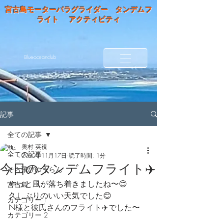
宮古島モーターパラグライダー タンデムフ
ライト アクティビティ
Blueoceanclub
記事
全ての記事
奥村 英視
全ての記事
2020年11月17日
読了時間: 1分
今日のタンデムフライト✈️
そら飛びゆうらん
やっと風が落ち着きましたね〜😊　　
宮古島
久しぶりのいい天気でした😊
カテゴリー 1
N様と彼氏さんのフライト✈️でした〜
カテゴリー 2