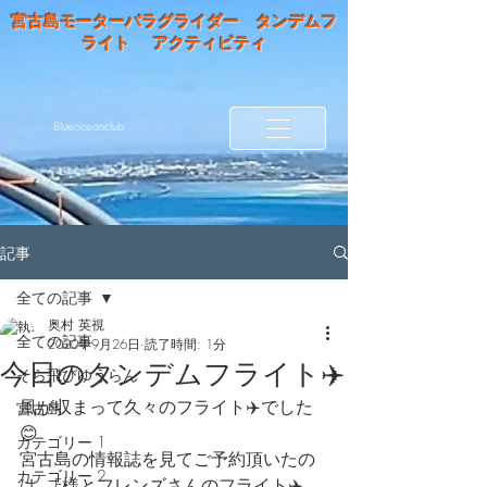
宮古島モーターパラグライダー タンデムフ
ライト アクティビティ
Blueoceanclub
記事
全ての記事
奥村 英視
全ての記事
2020年9月26日
読了時間: 1分
今日のタンデムフライト✈️
そら飛びゆうらん
風が収まって久々のフライト✈️でした
宮古島
😊
カテゴリー 1
宮古島の情報誌を見てご予約頂いたの
カテゴリー 2
は、F様とフレンズさんのフライト✈️