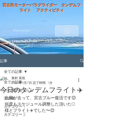
宮古島モーターパラグライダー タンデムフ
ライト アクティビティ
Blueoceanclub
記事
全ての記事
奥村 英視
全ての記事
2020年9月7日
読了時間: 1分
今日のタンデムフライト✈️
そら飛びゆうらん
台風が去って、宮古ブルー復活です😊
宮古島
何度もスケジュール調整した頂いたO
カテゴリー 1
様とフライト✈️でした〜😊
カテゴリー 2