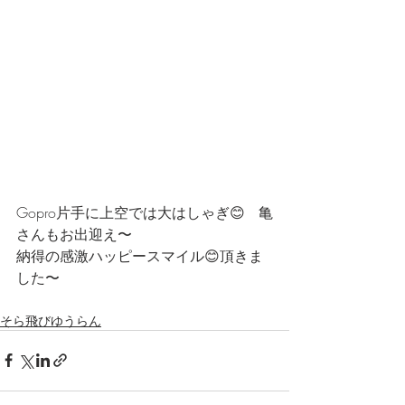
Gopro片手に上空では大はしゃぎ😊   亀
さんもお出迎え〜
納得の感激ハッピースマイル😊頂きま
した〜
そら飛びゆうらん