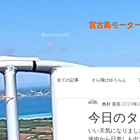
宮古島モータ
Blueoceanclub
全ての記事
そら飛びゆうらん
奥村 英視
2020年
今日のタ
いい天気になりました
途中から日差しも出