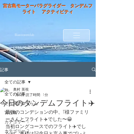
宮古島モーターパラグライダー タンデムフ
ライト アクティビティ
Blueoceanclub
記事
全ての記事
奥村 英視
全ての記事
7月5日
読了時間: 1分
今日のタンデムフライト✈️
そら飛びゆうらん
最強のコンデションの中、T様ファミリ
宮古島
ーさんとフライト✈️でした〜😀
カテゴリー 1
当初ロングコースでのフライト✈️でし
カテゴリー 2
たが、奥様は記念日と言う事でプレミ