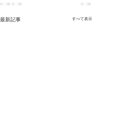
最新記事
すべて表示