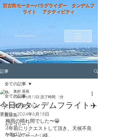
宮古島モーターパラグライダー タンデムフ
ライト アクティビティ
Blueoceanclub
記事
全ての記事
奥村 英視
全ての記事
2024年6月13日
読了時間: 1分
今日のタンデムフライト✈️
そら飛びゆうらん
更新日：
2024年6月18日
宮古島
梅雨の晴れ間でした〜😀
カテゴリー 1
4年前にリクエストして頂き、天候不良
カテゴリー 2
で飛べなかったU様。