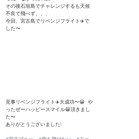
その後石垣島でチャレンジするも天候
不良で飛べず、、、
今回、宮古島でリベンジフライト✈️で
した〜
見事リベンジフライト✈️大成功〜😀  や
ったぜーハッピースマイル😀頂きまし
た〜
ありがとうございました!
#宮古ブルー
#空を飛びたい
#モー