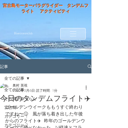
宮古島モーターパラグライダー タンデムフ
ライト アクティビティ
Blueoceanclub
記事
全ての記事
奥村 英視
全ての記事
2023年5月6日
読了時間: 1分
今日のタンデムフライト✈️
そら飛びゆうらん
ゴールデンウイークももうすぐ終わり
宮古島
ですね〜🙂　風が落ち着き出した午後
カテゴリー 1
からのフライト✈️  昨年のゴールデンウ
カテゴリー 2
イークで飛べなかった、N様達とフラ