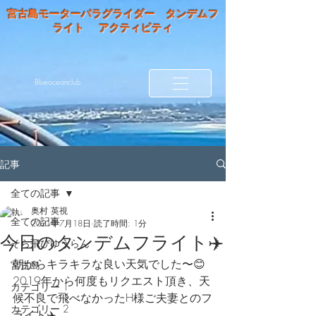
宮古島モーターパラグライダー タンデムフ
ライト アクティビティ
Blueoceanclub
記事
全ての記事
奥村 英視
全ての記事
2021年7月18日
読了時間: 1分
今日のタンデムフライト✈️
そら飛びゆうらん
朝からキラキラな良い天気でした〜😊
宮古島
2019年から何度もリクエスト頂き、天
カテゴリー 1
候不良で飛べなかったH様ご夫妻とのフ
カテゴリー 2
ライト✈️